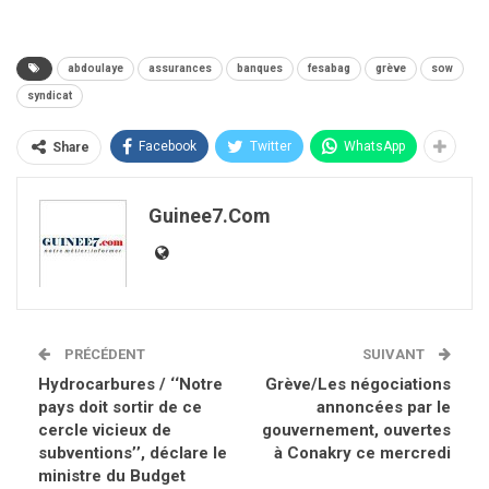
abdoulaye
assurances
banques
fesabag
grève
sow
syndicat
Facebook
Twitter
WhatsApp
Share
Guinee7.com
PRÉCÉDENT
SUIVANT
Hydrocarbures / ‘‘Notre
Grève/Les négociations
pays doit sortir de ce
annoncées par le
cercle vicieux de
gouvernement, ouvertes
subventions’’, déclare le
à Conakry ce mercredi
ministre du Budget