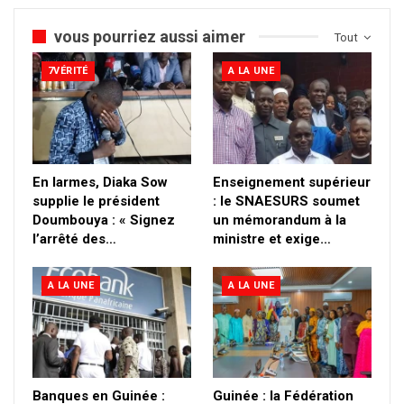
vous pourriez aussi aimer
Tout
7VÉRITÉ
A LA UNE
En larmes, Diaka Sow
Enseignement supérieur
supplie le président
: le SNAESURS soumet
Doumbouya : « Signez
un mémorandum à la
l’arrêté des…
ministre et exige…
A LA UNE
A LA UNE
Banques en Guinée :
Guinée : la Fédération