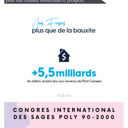
- Publicité -