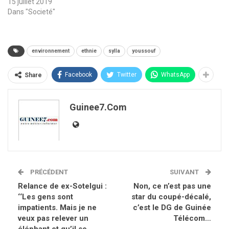
15 juillet 2019
Dans "Societé"
environnement
ethnie
sylla
youssouf
Facebook
Twitter
WhatsApp
Share
Guinee7.com
PRÉCÉDENT
SUIVANT
Relance de ex-Sotelgui :
Non, ce n’est pas une
‘‘Les gens sont
star du coupé-décalé,
impatients. Mais je ne
c’est le DG de Guinée
veux pas relever un
Télécom…