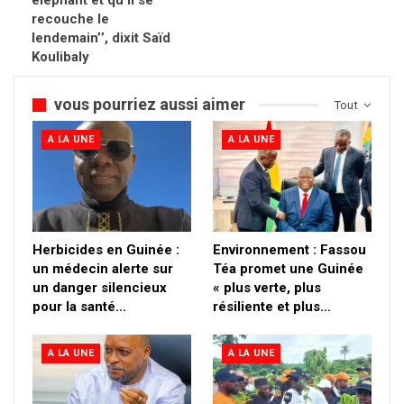
éléphant et qu’il se
recouche le
lendemain’’, dixit Saïd
Koulibaly
vous pourriez aussi aimer
Tout
A LA UNE
A LA UNE
Herbicides en Guinée :
Environnement : Fassou
un médecin alerte sur
Téa promet une Guinée
un danger silencieux
« plus verte, plus
pour la santé…
résiliente et plus…
A LA UNE
A LA UNE