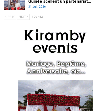
Guinée scellent un partenariat…
31 Juil, 2026
PREV
NEXT
1 De 452