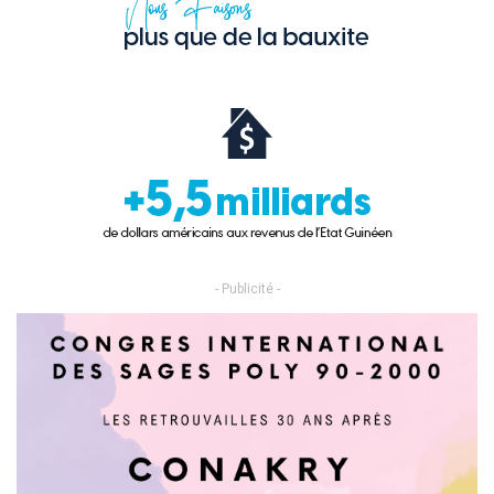
- Publicité -