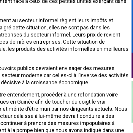
ontent face à ceux de ces petites unités exerçant dans
ment au secteur informel règlent leurs impôts et
ré cette situation, elles ne sont pas dans les
reprises du secteur informel. Leurs prix de revient
ces dernières entreprises. Cette situation de
ale, les produits des activités informelles en meilleures
pouvoirs publics devraient envisager des mesures
ecteur moderne car celles-ci à l’inverse des activités
e décisive à la croissance économique.
notre entendement, procéder à une refondation voire
es en Guinée afin de toucher du doigt le vrai
et mérite d’être muri par nos dirigeants actuels. Nous
cteur délaissé à lui-même devrait conduire à des
t continuer à prendre des mesures impopulaires à
rant à la pompe bien que nous avons indiqué dans une