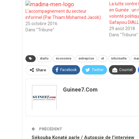
La lutte contr
en Guinée : un
L’accompagnement du secteur
volonté politi
informel (Par Thiam Mohamed Jacob)
Safayiou DIALL
25 octobre 2016
29 août 2018
Dans "Tribune"
Dans "Tribune"
diallo
économie
entreprise
et
informelle
ma
Facebook
Twitter
Courriel
Share
Guinee7.com
PRÉCÉDENT
Sékouba Konaté parle / Autopsie de l’interview