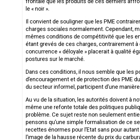
frontale que les produits de ces derniers affr
le « noir ».
Il convient de souligner que les PME contraire
charges sociales normalement. Cependant, malg
mêmes conditions de compétitivité que les ent
étant grevés de ces charges, contrairement à 
concurrence « déloyale » placerait à qualité ég
postures sur le marché.
Dans ces conditions, il nous semble que les 
d’encouragement et de protection des PME du s
du secteur informel, participent d’une manièr
Au vu de la situation, les autorités doivent à 
même une refonte totale des politiques publiqu
problème. Ce sujet reste non seulement entier 
pensons qu’une simple formalisation de ce se
recettes énormes pour l’Etat sans pour autan
l’image de la hausse récente du prix du carbu