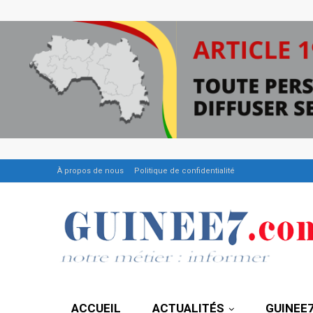
À propos de nous
Politique de confidentialité
ACCUEIL
ACTUALITÉS
GUINEE