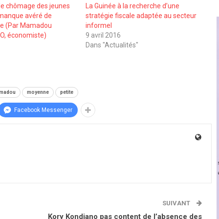
e le chômage des jeunes
La Guinée à la recherche d’une
 manque avéré de
stratégie fiscale adaptée au secteur
que (Par Mamadou
informel
O, économiste)
9 avril 2016
Dans "Actualités"
madou
moyenne
petite
Facebook Messenger
SUIVANT
Kory Kondiano pas content de l’absence des