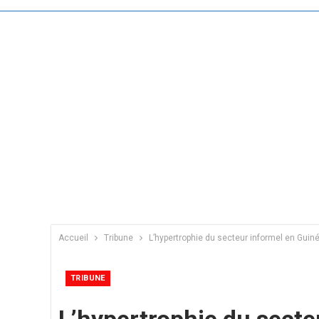
Accueil
Tribune
L’hypertrophie du secteur informel en Guiné
TRIBUNE