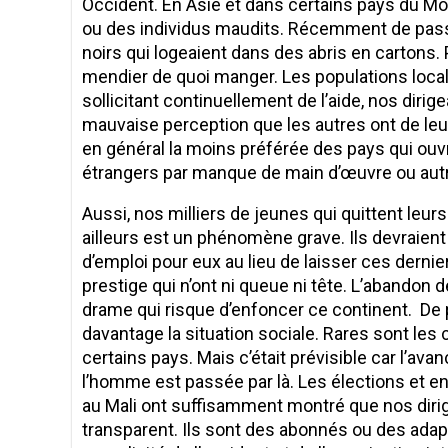
Occident. En Asie et dans certains pays du M
ou des individus maudits. Récemment de passa
noirs qui logeaient dans des abris en cartons. P
mendier de quoi manger. Les populations local
sollicitant continuellement de l’aide, nos diri
mauvaise perception que les autres ont de leur
en général la moins préférée des pays qui ouvr
étrangers par manque de main d’œuvre ou aut
Aussi, nos milliers de jeunes qui quittent leu
ailleurs est un phénomène grave. Ils devraien
d’emploi pour eux au lieu de laisser ces derni
prestige qui n’ont ni queue ni tête. L’abandon d
drame qui risque d’enfoncer ce continent. De p
davantage la situation sociale. Rares sont le
certains pays. Mais c’était prévisible car l’av
l’homme est passée par là. Les élections et en
au Mali ont suffisamment montré que nos dirige
transparent. Ils sont des abonnés ou des adap