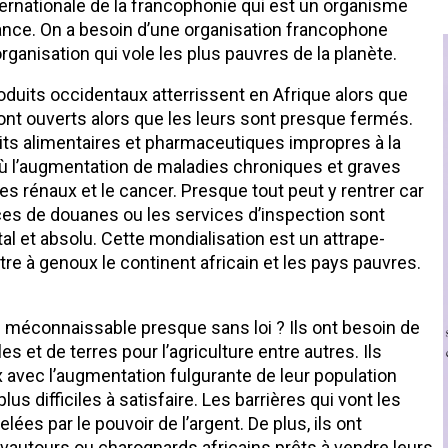
nternationale de la francophonie qui est un organisme
France. On a besoin d’une organisation francophone
rganisation qui vole les plus pauvres de la planète.
oduits occidentaux atterrissent en Afrique alors que
ont ouverts alors que les leurs sont presque fermés.
uits alimentaires et pharmaceutiques impropres à la
 l’augmentation de maladies chroniques et graves
mes rénaux et le cancer. Presque tout peut y rentrer car
ces de douanes ou les services d’inspection sont
l et absolu. Cette mondialisation est un attrape-
e à genoux le continent africain et les pays pauvres.
e méconnaissable presque sans loi ? Ils ont besoin de
s et de terres pour l’agriculture entre autres. Ils
x avec l’augmentation fulgurante de leur population
s difficiles à satisfaire. Les barrières qui vont les
lées par le pouvoir de l’argent. De plus, ils ont
 vautours ou charognards africains prêts à vendre leurs