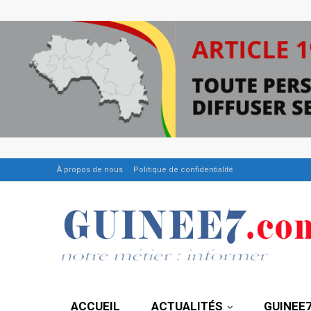
À propos de nous
Politique de confidentialité
ACCUEIL
ACTUALITÉS
GUINEE