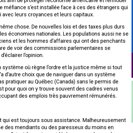
ois afin de protéger l’économie américaine et renflouer
ne méfiance s’est installée face à ces des étrangers qui
i avec leurs croyances et leurs capitaux.
 même chose. De nouvelles lois et des taxes plus durs
 les économies nationales. Les populations aussi ne se
iticiens et les hommes d’affaires qui ont des penchants
s rare de voir des commissions parlementaires se
éclairer l’opinion.
système où règne l’ordre et la justice même si tout
 n’a d’autre choix que de naviguer dans un système
s pratiquer au Québec (Canada) sans le permis de
’est pour quoi on y trouve souvent des cadres venus
u occupant des emplois très pauvrement rémunérés.
ent qui est toujours sous assistance. Malheureusement
mme des mendiants ou des paresseux du moins en