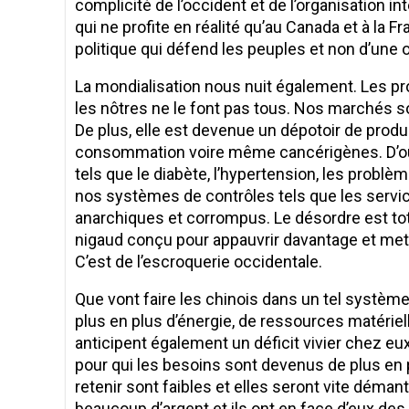
complicité de l’occident et de l’organisation i
qui ne profite en réalité qu’au Canada et à la 
politique qui défend les peuples et non d’une o
La mondialisation nous nuit également. Les pr
les nôtres ne le font pas tous. Nos marchés s
De plus, elle est devenue un dépotoir de prod
consommation voire même cancérigènes. D’où
tels que le diabète, l’hypertension, les problè
nos systèmes de contrôles tels que les servi
anarchiques et corrompus. Le désordre est tota
nigaud conçu pour appauvrir davantage et mettr
C’est de l’escroquerie occidentale.
Que vont faire les chinois dans un tel systèm
plus en plus d’énergie, de ressources matérielle
anticipent également un déficit vivier chez eu
pour qui les besoins sont devenus de plus en plu
retenir sont faibles et elles seront vite démante
beaucoup d’argent et ils ont en face d’eux des