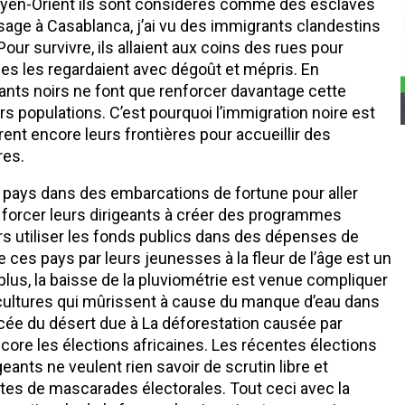
oyen-Orient ils sont considérés comme des esclaves
ge à Casablanca, j’ai vu des immigrants clandestins
our survivre, ils allaient aux coins des rues pour
es les regardaient avec dégoût et mépris. En
geants noirs ne font que renforcer davantage cette
s populations. C’est pourquoi l’immigration noire est
ent encore leurs frontières pour accueillir des
res.
rs pays dans des embarcations de fortune pour aller
t forcer leurs dirigeants à créer des programmes
ers utiliser les fonds publics dans des dépenses de
e ces pays par leurs jeunesses à la fleur de l’âge est un
lus, la baisse de la pluviométrie est venue compliquer
s cultures qui mûrissent à cause du manque d’eau dans
ancée du désert due à La déforestation causée par
core les élections africaines. Les récentes élections
ants ne veulent rien savoir de scrutin libre et
tes de mascarades électorales. Tout ceci avec la