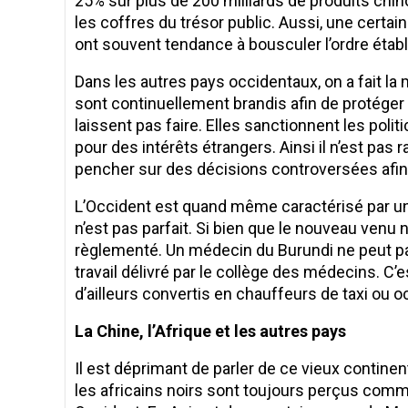
25% sur plus de 200 milliards de produits chin
les coffres du trésor public. Aussi, une certai
ont souvent tendance à bousculer l’ordre établ
Dans les autres pays occidentaux, on a fait la
sont continuellement brandis afin de protéger
laissent pas faire. Elles sanctionnent les pol
pour des intérêts étrangers. Ainsi il n’est pa
pencher sur des décisions controversées afin d’
L’Occident est quand même caractérisé par un 
n’est pas parfait. Si bien que le nouveau venu
règlementé. Un médecin du Burundi ne peut pa
travail délivré par le collège des médecins. C
d’ailleurs convertis en chauffeurs de taxi o
La Chine, l’Afrique et les autres pays
Il est déprimant de parler de ce vieux contin
les africains noirs sont toujours perçus co