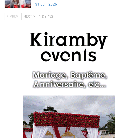
31 Juil, 2026
PREV
NEXT
1 De 452