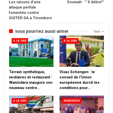
Les raisons d’une
Soumah : ‘‘ Il délire!’’
attaque perfide
fomentée contre
GUITER SA à Tinsinkoro
vous pourriez aussi aimer
Tout
A LA UNE
A LA UNE
Terrain synthétique,
Visas Schengen : le
vestiaires et restaurant :
conseil de l’Union
Wanindara inaugure son
européenne durcit les
nouveau centre…
conditions pour…
A LA UNE
ANNONCES