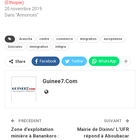
(Ethiopie)
20 novembre 2019
Dans "Annonces"
Arancha
centre
commerce
émigration
européenne
Gonzalez
immigration
intégra
Facebook
Twitter
WhatsApp
Share
Guinee7.com
PRÉCÉDENT
SUIVANT
Zone d’exploitation
Mairie de Dixinn/ L’UFR
minière à Banankoro :
répond à Aboubacar