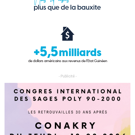
- Publicité -