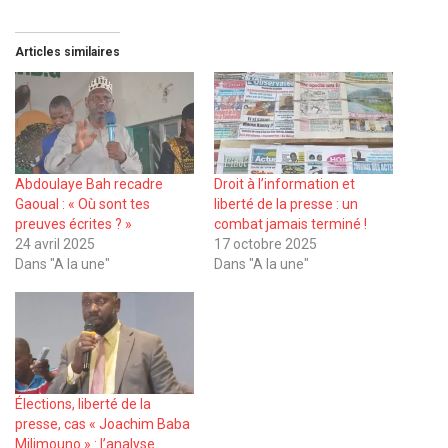
Articles similaires
Abdoulaye Bah recadre
Droit à l’information et
Gaoual : « Où sont tes
liberté de la presse : un
preuves écrites ? »
combat jamais terminé !
24 avril 2025
17 octobre 2025
Dans "A la une"
Dans "A la une"
Élections, liberté de la
presse, cas « Joachim Baba
Milimouno » : l’analyse