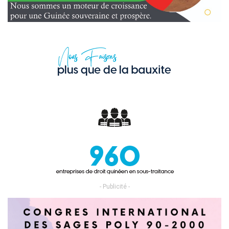
- Publicité -