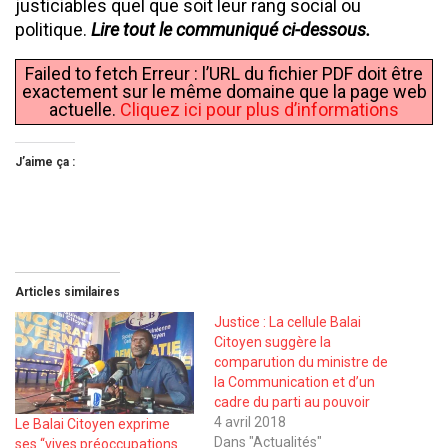
justiciables quel que soit leur rang social ou
politique.
Lire tout le communiqué ci-dessous.
Failed to fetch Erreur : l’URL du fichier PDF doit être
exactement sur le même domaine que la page web
actuelle.
Cliquez ici pour plus d’informations
J’aime ça :
Articles similaires
Justice : La cellule Balai
Citoyen suggère la
comparution du ministre de
la Communication et d’un
cadre du parti au pouvoir
4 avril 2018
Le Balai Citoyen exprime
Dans "Actualités"
ses ‘‘vives préoccupations