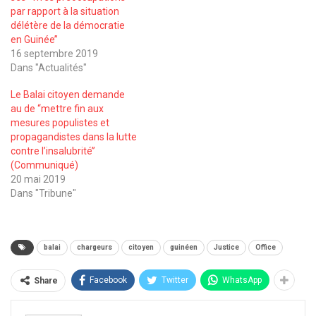
par rapport à la situation
délétère de la démocratie
en Guinée’’
16 septembre 2019
Dans "Actualités"
Le Balai citoyen demande
au de ‘‘mettre fin aux
mesures populistes et
propagandistes dans la lutte
contre l’insalubrité’’
(Communiqué)
20 mai 2019
Dans "Tribune"
balai
chargeurs
citoyen
guinéen
Justice
Office
Facebook
Twitter
WhatsApp
Share