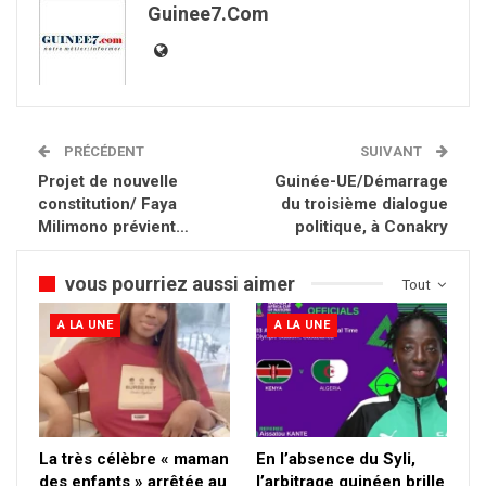
Guinee7.com
PRÉCÉDENT
SUIVANT
Projet de nouvelle
Guinée-UE/Démarrage
constitution/ Faya
du troisième dialogue
Milimono prévient…
politique, à Conakry
vous pourriez aussi aimer
Tout
A LA UNE
A LA UNE
La très célèbre « maman
En l’absence du Syli,
des enfants » arrêtée au
l’arbitrage guinéen brille