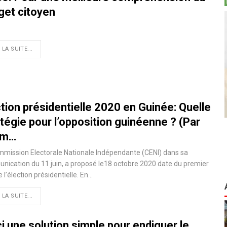
get citoyen
 LA SUITE...
tion présidentielle 2020 en Guinée: Quelle
tégie pour l’opposition guinéenne ? (Par
im…
mission Electorale Nationale Indépendante (CENI) dans sa
ication du 11 juin, a proposé le18 octobre 2020 date du premier
e l’élection présidentielle. En
…
 LA SUITE...
i une solution simple pour endiguer le