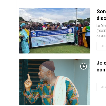
Sonf
dis
La Dir
(DGCIP
de dia
LIRE
Je 
com
LIRE