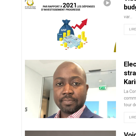
bud
var…
LIRE
Elec
stra
Kar
La Com
commun
tour d
LIRE
Voic