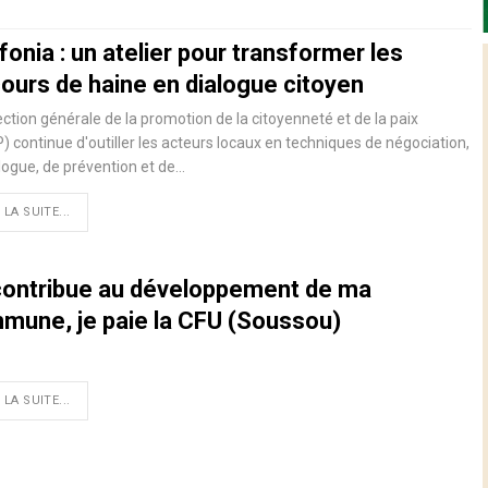
onia : un atelier pour transformer les
cours de haine en dialogue citoyen
ection générale de la promotion de la citoyenneté et de la paix
) continue d'outiller les acteurs locaux en techniques de négociation,
logue, de prévention et de…
 LA SUITE...
contribue au développement de ma
mune, je paie la CFU (Soussou)
 LA SUITE...