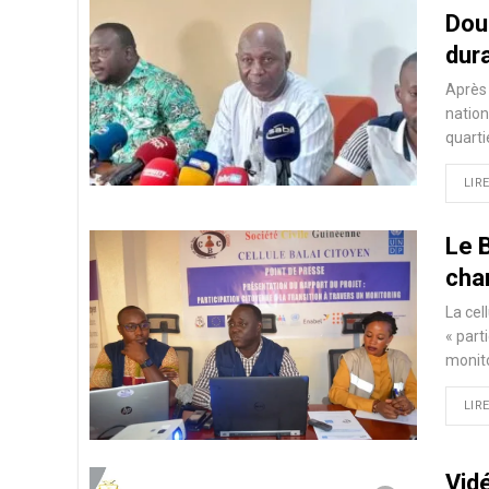
Dou
dur
Après 
nation
quarti
LIRE
Le 
char
La cel
« part
monito
LIRE
Vid