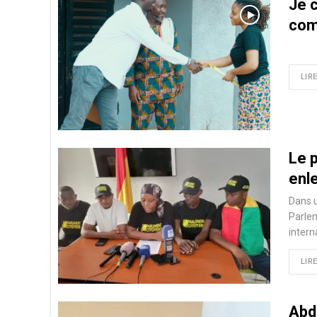
Je 
com
LIRE
Le 
enl
Dans u
Parlem
intern
LIRE
Abd