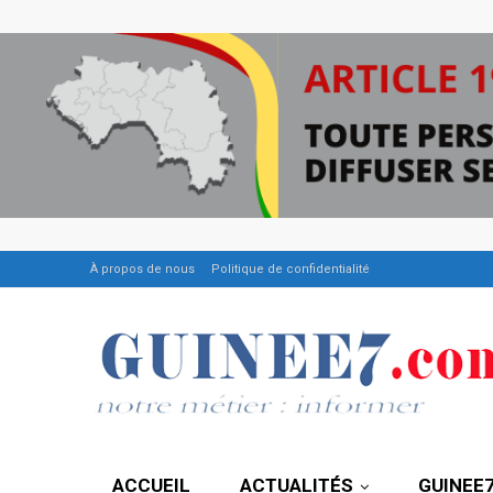
À propos de nous
Politique de confidentialité
ACCUEIL
ACTUALITÉS
GUINEE