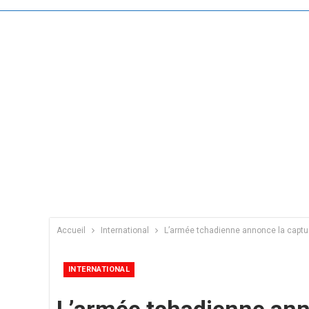
Accueil
International
L’armée tchadienne annonce la captur
INTERNATIONAL