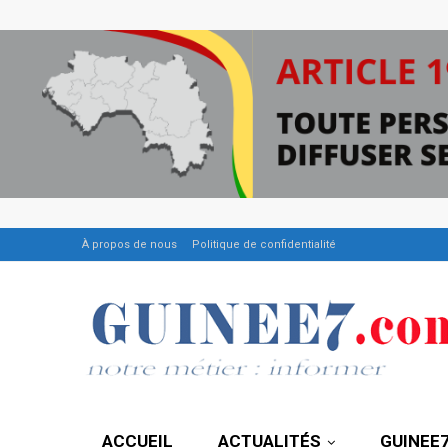
À propos de nous
Politique de confidentialité
ACCUEIL
ACTUALITÉS
GUINEE