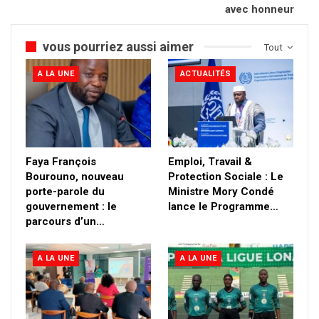
avec honneur
vous pourriez aussi aimer
Tout
A LA UNE
ACTUALITÉS
Faya François
Emploi, Travail &
Bourouno, nouveau
Protection Sociale : Le
porte-parole du
Ministre Mory Condé
gouvernement : le
lance le Programme…
parcours d’un…
A LA UNE
A LA UNE