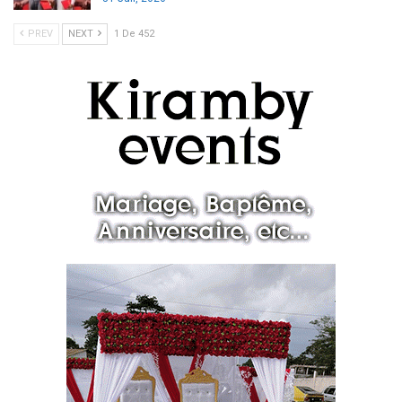
PREV
NEXT
1 De 452