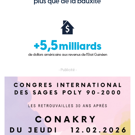
- Publicité -