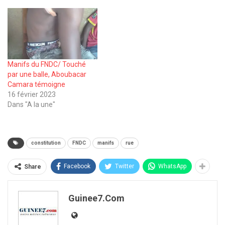
Manifs du FNDC/ Touché
par une balle, Aboubacar
Camara témoigne
16 février 2023
Dans "A la une"
constitution
FNDC
manifs
rue
Facebook
Twitter
WhatsApp
Share
Guinee7.com