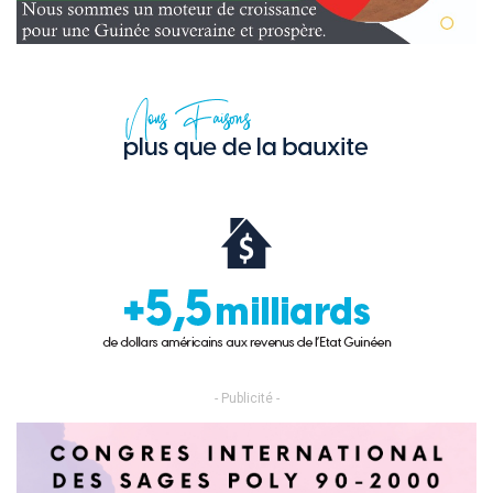
- Publicité -