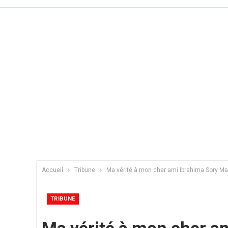
Accueil
Tribune
Ma vérité à mon cher ami Ibrahima Sory Ma
TRIBUNE