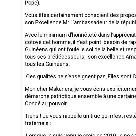
Pope).
Vous êtes certainement conscient des propos i
son Excellence Mr L’ambassadeur de la républ
Avec le minimum d’honnêteté dans l’appréciatio
côtoyé cet homme, il n’est point besoin de ra
Guinéens qui ont foulé le sol de la belle et r
tous ses prédécesseurs,
son excellence Am
tous les Guinéens.
Ces qualités ne s’enseignent pas, Elles sont l
Mon cher Makanera, je vous écris explicitemen
démarche patriotique ensemble à une certaine
Condé au pouvoir.
Tiens ! Je vous rappelle un truc qui m’est res
fraternels :
Lorsque je suis venu je crois en 2010, je ne 