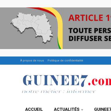
À propos de nous
Politique de confidentialité
ACCUEIL
ACTUALITÉS
GUINEE