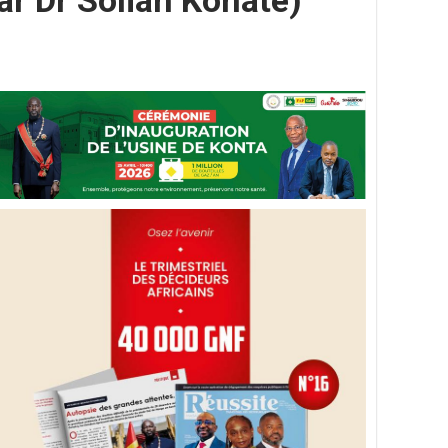
r Dr Solian Konaté)