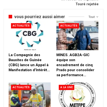
Touré rejetée
vous pourriez aussi aimer
Tout
ACTUALITÉS
ACTUALITÉS
La Compagnie des
MINES. AGB2A-GIC
Bauxites de Guinée
équipe son
(CBG) lance un Appel à
encadrement de cinq
Manifestation d’Intérêt…
Prado pour consolider
sa performance…
ACTUALITÉS
A LA UNE