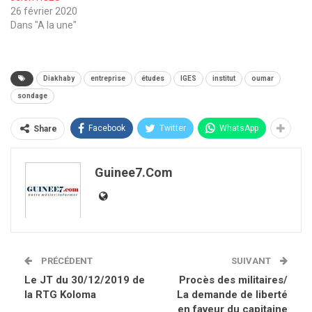
26 février 2020
Dans "A la une"
Diakhaby
entreprise
études
IGES
institut
oumar
sondage
Facebook
Twitter
WhatsApp
Share
Guinee7.com
PRÉCÉDENT
SUIVANT
Le JT du 30/12/2019 de
Procès des militaires/
la RTG Koloma
La demande de liberté
en faveur du capitaine