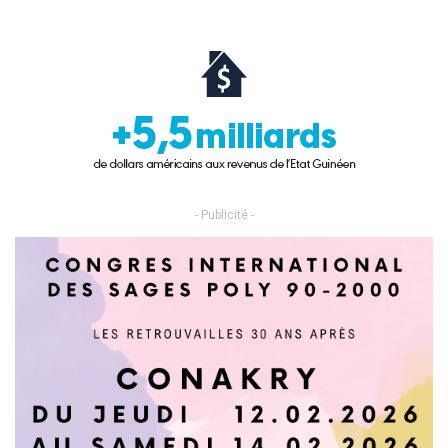
- Publicité -