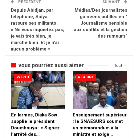
PRÉCÉDENT
SUIVANT
Depuis Abidjan, par
Médias/Des journalistes
téléphone, Sidya
guinéens outillés en “
rassure ses militants :
Journalisme sensible
« Ne vous inquiétez pas,
aux conflits et la gestion
je vais très bien, je
des rumeurs“
marche bien. Et je n’ai
aucun problème «
vous pourriez aussi aimer
Tout
7VÉRITÉ
A LA UNE
En larmes, Diaka Sow
Enseignement supérieur
supplie le président
: le SNAESURS soumet
Doumbouya : « Signez
un mémorandum à la
l’arrêté des…
ministre et exige…