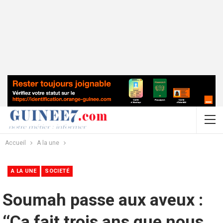
Accueil
A la une
A LA UNE
SOCIETÉ
Soumah passe aux aveux :
‘‘Ça fait trois ans que nous