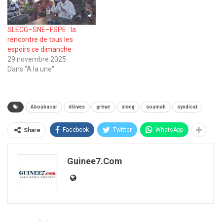
SLECG–SNE–FSPE : la
rencontre de tous les
espoirs ce dimanche
29 novembre 2025
Dans "A la une"
Aboubacar
élèves
grève
slecg
soumah
syndicat
Facebook
Twitter
WhatsApp
Share
Guinee7.com