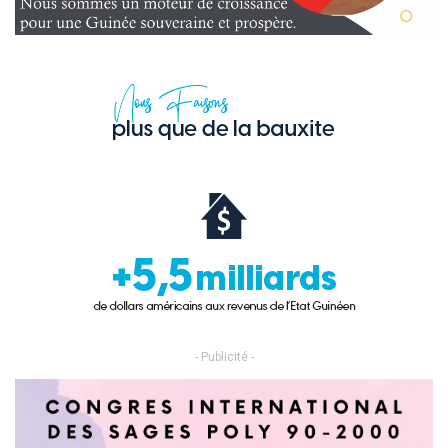
- Publicité -