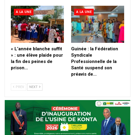
A LA UNE
A LA UNE
« L’année blanche suffit
Guinée : la Fédération
» : une élève plaide pour
Syndicale
la fin des peines de
Professionnelle de la
prison…
Santé suspend son
préavis de…
PREV
NEXT