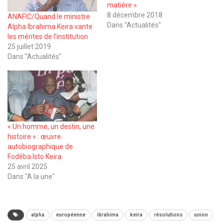
matière »
8 décembre 2018
ANAFIC/Quand le ministre
Dans "Actualités"
Alpha Ibrahima Keira vante
les mérites de l’institution
25 juillet 2019
Dans "Actualités"
« Un homme, un destin, une
histoire » : œuvre
autobiographique de
Fodéba Isto Keira
25 avril 2025
Dans "A la une"
alpha
européenne
ibrahima
keira
résolutions
union