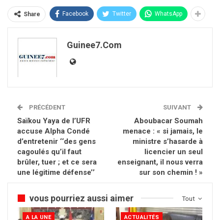
Facebook
Twitter
WhatsApp
Share
Guinee7.com
PRÉCÉDENT
SUIVANT
Saïkou Yaya de l’UFR
Aboubacar Soumah
accuse Alpha Condé
menace : « si jamais, le
d’entretenir ‘‘des gens
ministre s’hasarde à
cagoulés qu’il faut
licencier un seul
brûler, tuer ; et ce sera
enseignant, il nous verra
une légitime défense’’
sur son chemin ! »
vous pourriez aussi aimer
Tout
A LA UNE
ACTUALITÉS