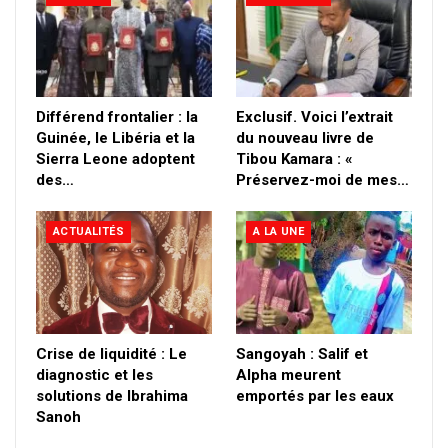
Différend frontalier : la
Exclusif. Voici l’extrait
Guinée, le Libéria et la
du nouveau livre de
Sierra Leone adoptent
Tibou Kamara : «
des…
Préservez-moi de mes…
ACTUALITÉS
A LA UNE
Crise de liquidité : Le
Sangoyah : Salif et
diagnostic et les
Alpha meurent
solutions de Ibrahima
emportés par les eaux
Sanoh