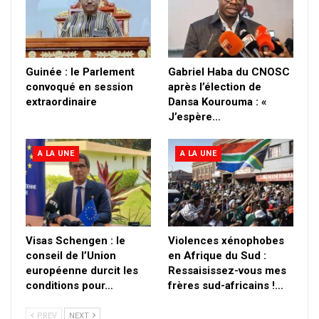
Guinée : le Parlement
Gabriel Haba du CNOSC
convoqué en session
après l’élection de
extraordinaire
Dansa Kourouma : «
J’espère…
A LA UNE
A LA UNE
Visas Schengen : le
Violences xénophobes
conseil de l’Union
en Afrique du Sud :
européenne durcit les
Ressaisissez-vous mes
conditions pour…
frères sud-africains !…
PREV
NEXT