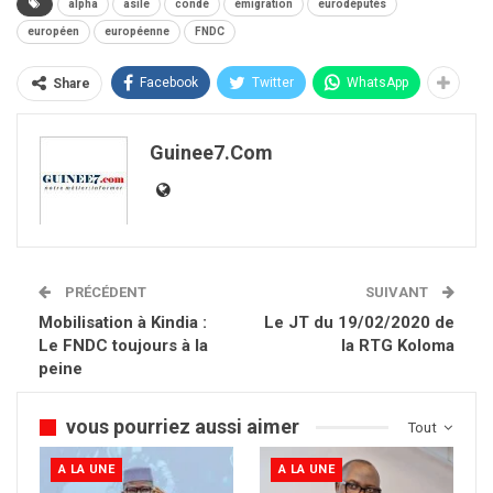
alpha
asile
condé
émigration
eurodéputés
européen
européenne
FNDC
Facebook
Twitter
WhatsApp
Share
Guinee7.com
PRÉCÉDENT
SUIVANT
Mobilisation à Kindia :
Le JT du 19/02/2020 de
Le FNDC toujours à la
la RTG Koloma
peine
vous pourriez aussi aimer
Tout
A LA UNE
A LA UNE