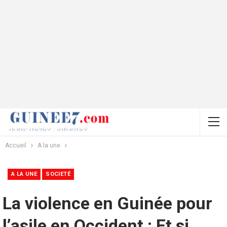
Accueil
A la une
A LA UNE
SOCIETÉ
La violence en Guinée pour
l’asile en Occident : Et si