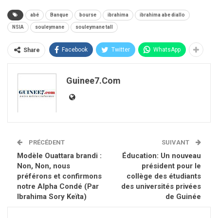
abé
Banque
bourse
ibrahima
ibrahima abe diallo
NSIA
souleymane
souleymane tall
Facebook
Twitter
WhatsApp
Share
Guinee7.com
PRÉCÉDENT
SUIVANT
Modèle Ouattara brandi :
Éducation: Un nouveau
Non, Non, nous
président pour le
préférons et confirmons
collège des étudiants
notre Alpha Condé (Par
des universités privées
Ibrahima Sory Keïta)
de Guinée