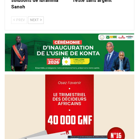
solutions de Ibrahima
reste sans argent
Sanoh
PREV
NEXT