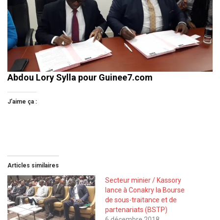
Abdou Lory Sylla pour Guinee7.com
J’aime ça :
Articles similaires
Secteur minier / Kassory
lance à Conakry la Bourse
de sous-traitance et de
partenariats (BSTP)
6 décembre 2018