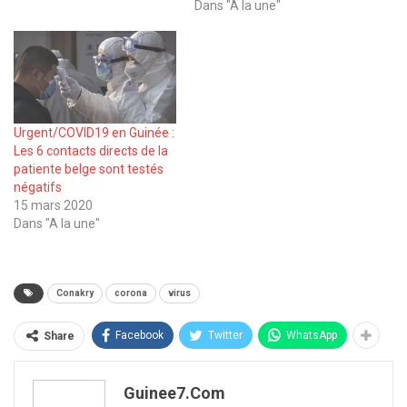
Dans "A la une"
Urgent/COVID19 en Guinée :
Les 6 contacts directs de la
patiente belge sont testés
négatifs
15 mars 2020
Dans "A la une"
Conakry
corona
virus
Facebook
Twitter
WhatsApp
Share
Guinee7.com