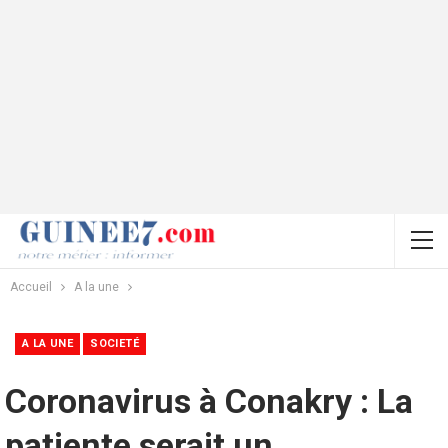
Accueil
A la une
A LA UNE
SOCIETÉ
Coronavirus à Conakry : La
patiente serait un