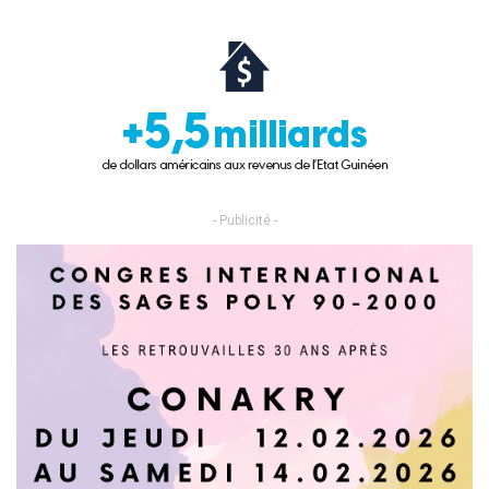
- Publicité -