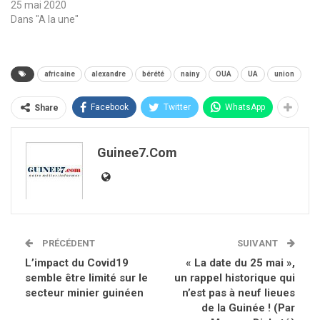
25 mai 2020
Dans "A la une"
africaine
alexandre
bérété
nainy
OUA
UA
union
Facebook
Twitter
WhatsApp
Share
Guinee7.com
PRÉCÉDENT
SUIVANT
L’impact du Covid19
« La date du 25 mai »,
semble être limité sur le
un rappel historique qui
secteur minier guinéen
n’est pas à neuf lieues
de la Guinée ! (Par