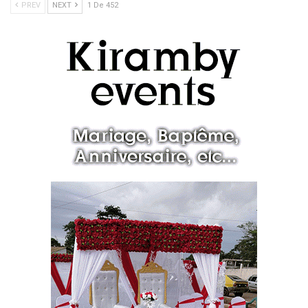
PREV
NEXT
1 De 452