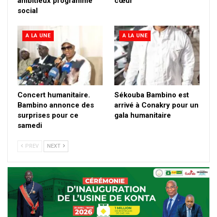
ambitieux programme
cœur
social
A LA UNE
A LA UNE
Concert humanitaire.
Sékouba Bambino est
Bambino annonce des
arrivé à Conakry pour un
surprises pour ce
gala humanitaire
samedi
PREV
NEXT