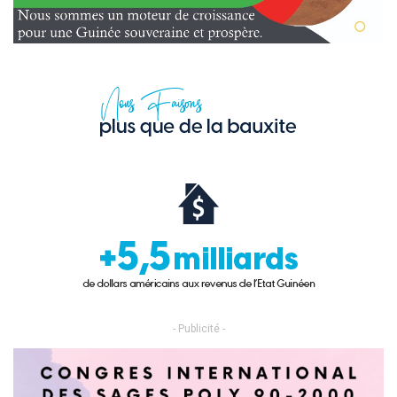
- Publicité -