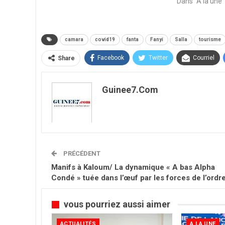
Dans "A la une"
camara
covid19
fanta
Fanyi
Salla
tourisme
Facebook
Twitter
Courriel
Share
Guinee7.com
PRÉCÉDENT
Manifs à Kaloum/ La dynamique « A bas Alpha
Condé » tuée dans l’œuf par les forces de l’ordr
vous pourriez aussi aimer
ACTUALITÉS
A LA UNE