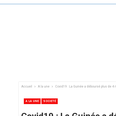
Accueil
A la une
Covid19 : La Guinée a déboursé plus de 4 m
A LA UNE
SOCIETÉ