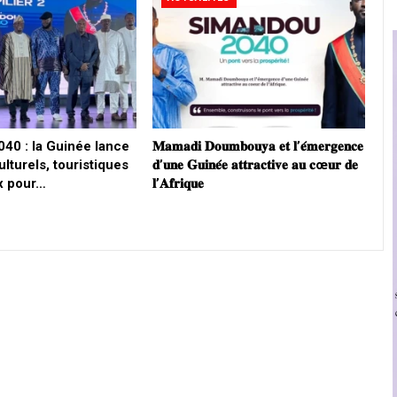
40 : la Guinée lance
𝐌𝐚𝐦𝐚𝐝𝐢 𝐃𝐨𝐮𝐦𝐛𝐨𝐮𝐲𝐚 𝐞𝐭 𝐥’𝐞́𝐦𝐞𝐫𝐠𝐞𝐧𝐜𝐞
ulturels, touristiques
𝐝’𝐮𝐧𝐞 𝐆𝐮𝐢𝐧𝐞́𝐞 𝐚𝐭𝐭𝐫𝐚𝐜𝐭𝐢𝐯𝐞 𝐚𝐮 𝐜œ𝐮𝐫 𝐝𝐞
ux pour…
𝐥’𝐀𝐟𝐫𝐢𝐪𝐮𝐞