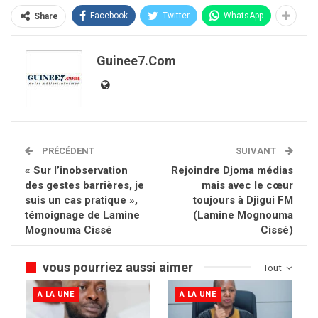
Facebook
Twitter
WhatsApp
Share
Guinee7.com
PRÉCÉDENT
SUIVANT
« Sur l’inobservation
Rejoindre Djoma médias
des gestes barrières, je
mais avec le cœur
suis un cas pratique »,
toujours à Djigui FM
témoignage de Lamine
(Lamine Mognouma
Mognouma Cissé
Cissé)
vous pourriez aussi aimer
Tout
A LA UNE
A LA UNE