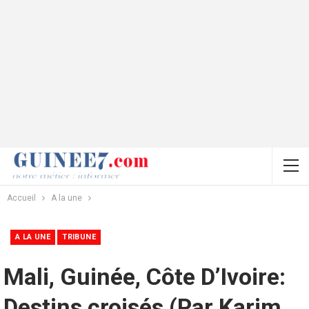
Accueil
A la une
A LA UNE
TRIBUNE
Mali, Guinée, Côte D’Ivoire:
Destins croisés (Par Karim