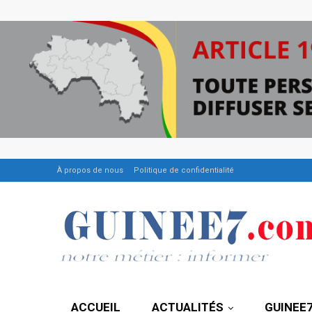
À propos de nous
Politique de confidentialité
ACCUEIL
ACTUALITÉS
GUINEE