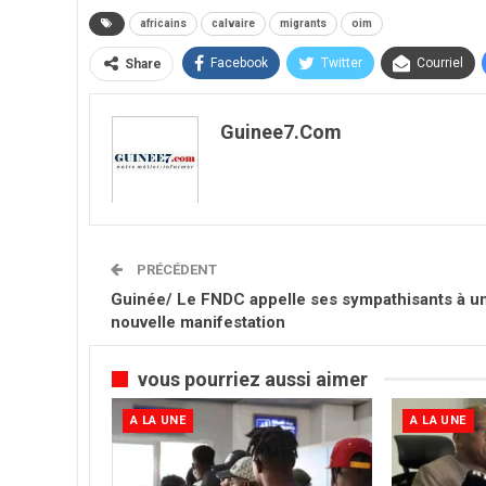
africains
calvaire
migrants
oim
Facebook
Twitter
Courriel
Share
Guinee7.com
PRÉCÉDENT
Guinée/ Le FNDC appelle ses sympathisants à u
nouvelle manifestation
vous pourriez aussi aimer
A LA UNE
A LA UNE