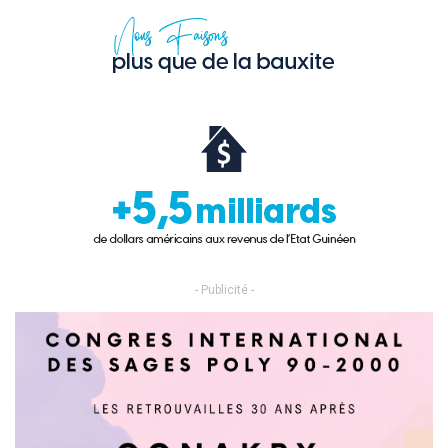
- Publicité -