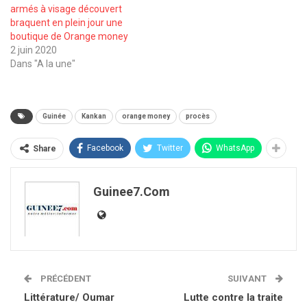
armés à visage découvert
braquent en plein jour une
boutique de Orange money
2 juin 2020
Dans "A la une"
Guinée
Kankan
orange money
procès
Facebook
Twitter
WhatsApp
Share
Guinee7.com
PRÉCÉDENT
SUIVANT
Littérature/ Oumar
Lutte contre la traite