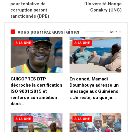
pour tentative de
l’Université Nongo
corruption seront
Conakry (UNC)
sanctionnés (DPE)
vous pourriez aussi aimer
Tout
A LA UNE
A LA UNE
GUICOPRES BTP
En congé, Mamadi
décroche la certification
Doumbouya adresse un
ISO 9001:2015 et
message aux Guinéens :
renforce son ambition
« Je reste, où que je…
dans…
A LA UNE
A LA UNE