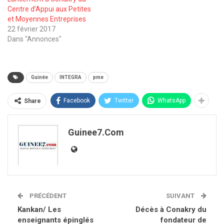
Centre d’Appui aux Petites
et Moyennes Entreprises
22 février 2017
Dans "Annonces"
Guinée
INTEGRA
pme
Facebook
Twitter
WhatsApp
Share
Guinee7.com
PRÉCÉDENT
SUIVANT
Kankan/ Les
Décès à Conakry du
enseignants épinglés
fondateur de