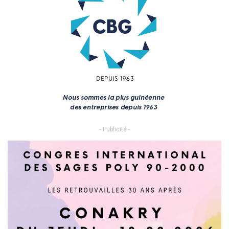
- Publicité -