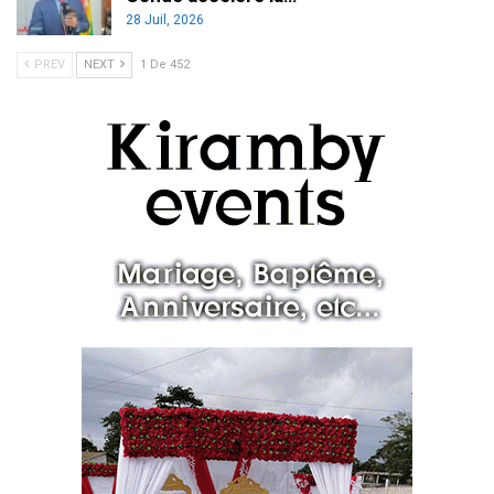
28 Juil, 2026
PREV
NEXT
1 De 452