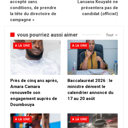
accepté sans
Lansana Kouyaté ne
conditions, de prendre
présentera pas de
la tête du directoire de
candidat (officiel)
campagne »
vous pourriez aussi aimer
Tout
A LA UNE
A LA UNE
Près de cinq ans après,
Baccalauréat 2026 : le
Amara Camara
ministre dément le
renouvelle son
calendrier annoncé du
engagement auprès de
17 au 20 août
Doumbouya
A LA UNE
A LA UNE