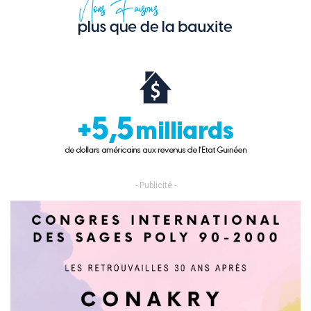
- Publicité -