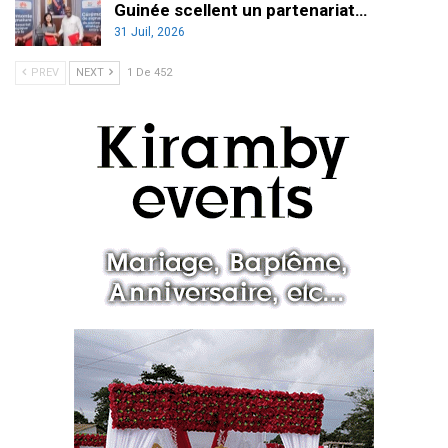
Guinée scellent un partenariat…
31 Juil, 2026
PREV
NEXT
1 De 452