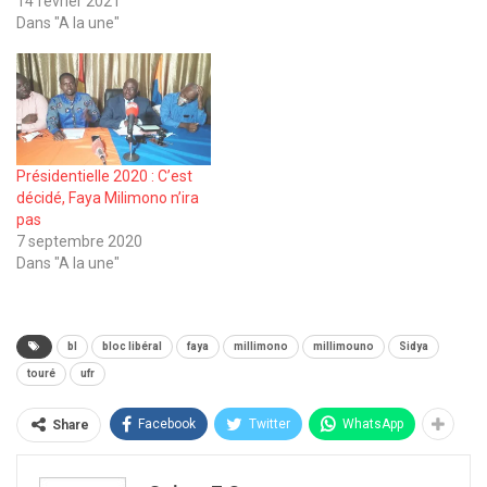
14 février 2021
Dans "A la une"
Présidentielle 2020 : C’est
décidé, Faya Milimono n’ira
pas
7 septembre 2020
Dans "A la une"
bl
bloc libéral
faya
millimono
millimouno
Sidya
touré
ufr
Facebook
Twitter
WhatsApp
Share