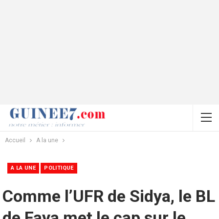
Accueil
A la une
A LA UNE
POLITIQUE
Comme l’UFR de Sidya, le BL
de Faya met le cap sur le