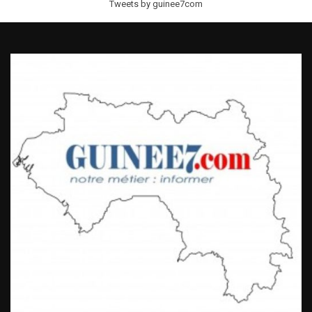
Tweets by guinee7com