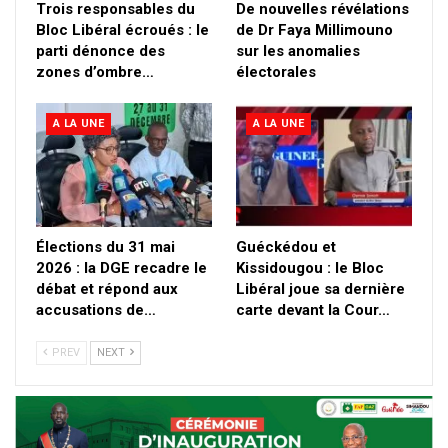
Trois responsables du
De nouvelles révélations
Bloc Libéral écroués : le
de Dr Faya Millimouno
parti dénonce des
sur les anomalies
zones d’ombre…
électorales
A LA UNE
A LA UNE
Élections du 31 mai
Guéckédou et
2026 : la DGE recadre le
Kissidougou : le Bloc
débat et répond aux
Libéral joue sa dernière
accusations de…
carte devant la Cour…
PREV
NEXT