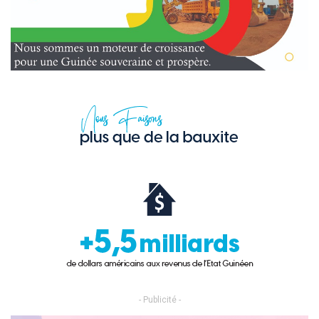
- Publicité -