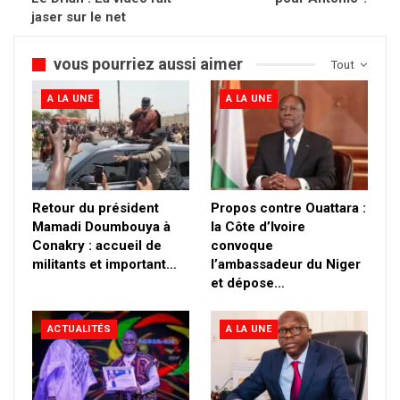
jaser sur le net
vous pourriez aussi aimer
Tout
A LA UNE
A LA UNE
Retour du président
Propos contre Ouattara :
Mamadi Doumbouya à
la Côte d’Ivoire
Conakry : accueil de
convoque
militants et important…
l’ambassadeur du Niger
et dépose…
ACTUALITÉS
A LA UNE