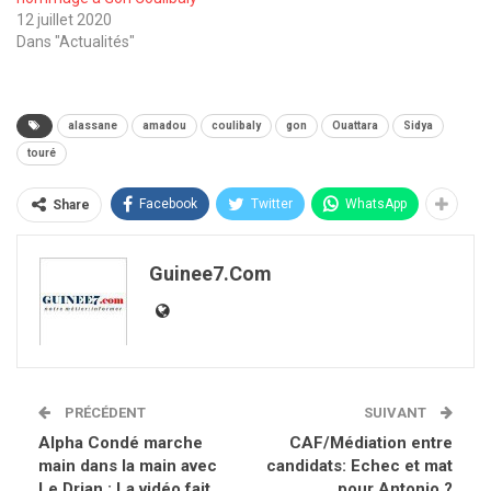
12 juillet 2020
Dans "Actualités"
alassane
amadou
coulibaly
gon
Ouattara
Sidya
touré
Facebook
Twitter
WhatsApp
Share
Guinee7.com
PRÉCÉDENT
SUIVANT
Alpha Condé marche
CAF/Médiation entre
main dans la main avec
candidats: Echec et mat
Le Drian : La vidéo fait
pour Antonio ?