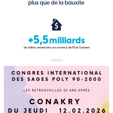
- Publicité -