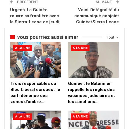
PRÉCÉDENT
SUIVANT
Urgent/ La Guinée
Voici l’intégralité du
rouvre sa frontière avec
communiqué conjoint
la Sierra-Leone ce jeudi
Guinée/Sierra Leone
vous pourriez aussi aimer
Tout
A LA UNE
A LA UNE
Trois responsables du
Guinée : le Bâtonnier
Bloc Libéral écroués : le
rappelle les règles des
parti dénonce des
vacances judiciaires et
zones d’ombre…
les sanctions…
A LA UNE
A LA UNE