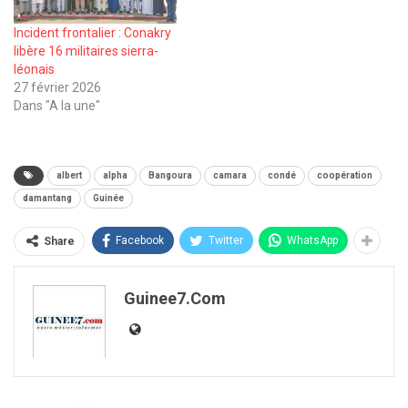
Incident frontalier : Conakry
libère 16 militaires sierra-
léonais
27 février 2026
Dans "A la une"
albert
alpha
Bangoura
camara
condé
coopération
damantang
Guinée
Facebook
Twitter
WhatsApp
Share
Guinee7.com