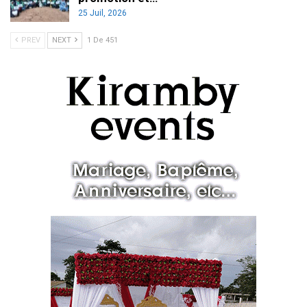
25 Juil, 2026
PREV
NEXT
1 De 451