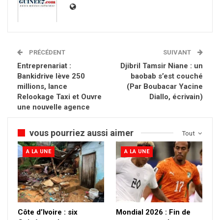
PRÉCÉDENT
SUIVANT
Entreprenariat :
Djibril Tamsir Niane : un
Bankidrive lève 250
baobab s’est couché
millions, lance
(Par Boubacar Yacine
Relookage Taxi et Ouvre
Diallo, écrivain)
une nouvelle agence
vous pourriez aussi aimer
Tout
A LA UNE
A LA UNE
Côte d’Ivoire : six
Mondial 2026 : Fin de