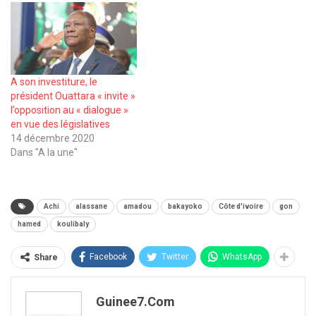
A son investiture, le
président Ouattara « invite »
l’opposition au « dialogue »
en vue des législatives
14 décembre 2020
Dans "A la une"
Achi
alassane
amadou
bakayoko
Côte d'ivoire
gon
hamed
koulibaly
Facebook
Twitter
WhatsApp
Share
Guinee7.com