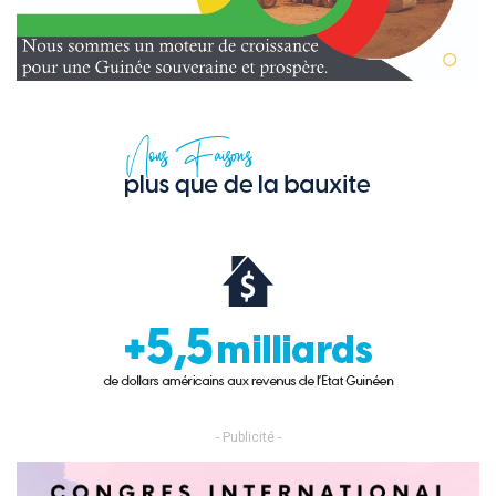
- Publicité -