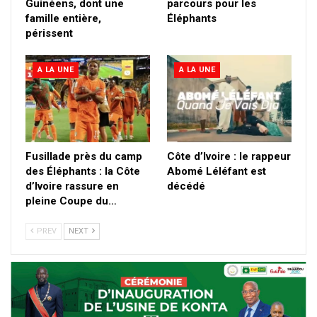
Guinéens, dont une
parcours pour les
famille entière,
Éléphants
périssent
A LA UNE
A LA UNE
Fusillade près du camp
Côte d’Ivoire : le rappeur
des Éléphants : la Côte
Abomé Léléfant est
d’Ivoire rassure en
décédé
pleine Coupe du…
PREV
NEXT