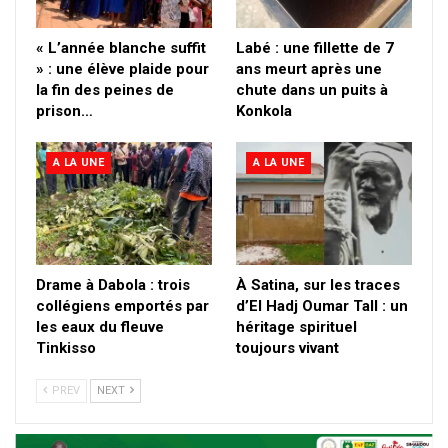
« L’année blanche suffit
Labé : une fillette de 7
» : une élève plaide pour
ans meurt après une
la fin des peines de
chute dans un puits à
prison…
Konkola
A LA UNE
A LA UNE
Drame à Dabola : trois
À Satina, sur les traces
collégiens emportés par
d’El Hadj Oumar Tall : un
les eaux du fleuve
héritage spirituel
Tinkisso
toujours vivant
PREV
NEXT