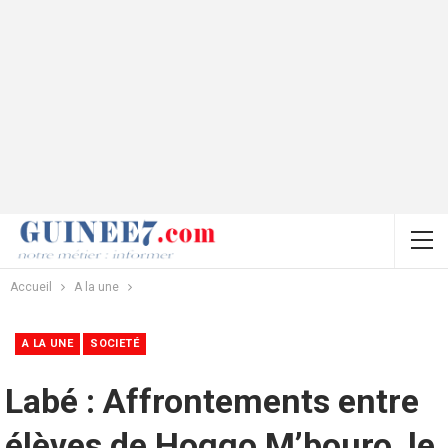
Accueil
A la une
A LA UNE
SOCIETÉ
Labé : Affrontements entre
élèves de Hoggo M’bouro, le