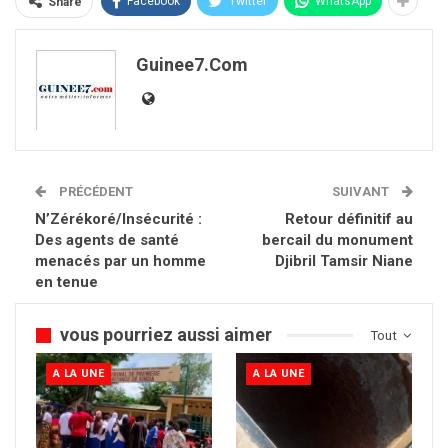
Facebook
Twitter
WhatsApp
Share
Guinee7.com
PRÉCÉDENT
SUIVANT
N’Zérékoré/Insécurité :
Retour définitif au
Des agents de santé
bercail du monument
menacés par un homme
Djibril Tamsir Niane
en tenue
vous pourriez aussi aimer
Tout
A LA UNE
A LA UNE