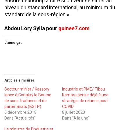
encore beaucoup à faire si on veut se situer au
niveau du standard international, au minimum du
standard de la sous-région ».
Abdou Lory Sylla pour
guinee7.com
J’aime ça :
Articles similaires
Secteur minier / Kassory
Industrie et PME/ Tibou
lance à Conakry la Bourse
Kamara pense déjà à une
de sous-traitance et de
stratégie de relance post-
partenariats (BSTP)
COVID
6 décembre 2018
8 juillet 2020
Dans "Actualités"
Dans "A la une"
La ministre de l’industrie et