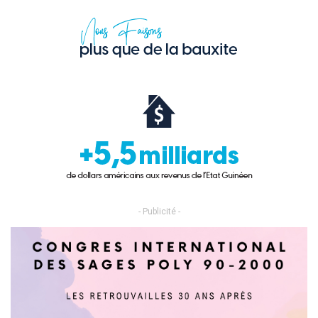
- Publicité -