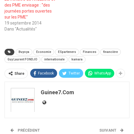
des PME envisage : ‘‘des
journées portes ouvertes
sur les PME’’
19 septembre 2014
Dans "Actualités"
Buyoya
Economie
ESparteners
Finances
financière
Guy Laurent FONDJO
internationale
kamara
Facebook
Twitter
WhatsApp
Share
Guinee7.com
PRÉCÉDENT
SUIVANT