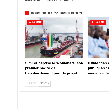
liberté de culte et à la laïcité
vous pourriez aussi aimer
A LA UNE
A LA UNE
SimFer baptise le Wontanara, son
Dividendes 
premier navire de
publiques : 
transbordement pour le projet…
menaces, le
PREV
NEXT