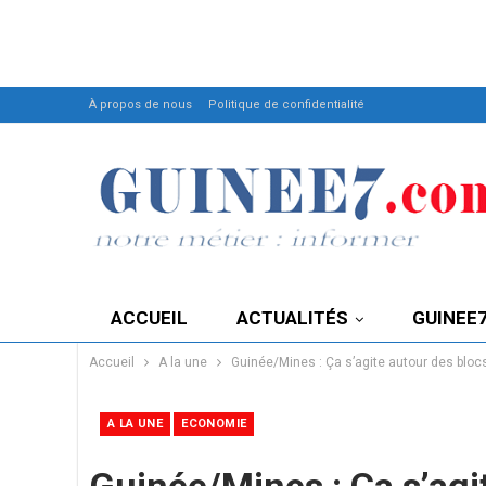
À propos de nous
Politique de confidentialité
ACCUEIL
ACTUALITÉS
GUINEE
Accueil
A la une
Guinée/Mines : Ça s’agite autour des bloc
A LA UNE
ECONOMIE