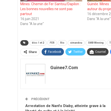
Mines. Chemin de Fer Santou/Dapilon :
Guinée. Mines 
Les bonnes nouvelles ne sont pas
autour du proj
partout
16 décembre 
16 juin 2021
Dans "A la une"
Dans "A la une"
bloc 1 et 2
FER
Rio
simandou
SMB Winning
T
Facebook
Twitter
Courriel
Share
Guinee7.com
PRÉCÉDENT
Arrestation de Nanfo Diaby, atteinte grave à la