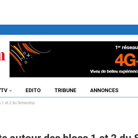
7TV
EDITO
TRIBUNE
ANNONCES
s 1 et 2 du Simandou