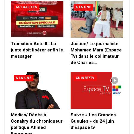
ACTUALITÉS
A LA UNE
Transition Acte II : La
Justice/ Le journaliste
junte doit libérer enfin le
Mohamed Mara (Espace
messager
Tv) dans le collimateur
de Charles…
A LA UNE
GUINEE7TV
Médias/ Décès à
Suivre « Les Grandes
Conakry du chroniqueur
Gueules » du 24 juin
politique Ahmed
d’Espace tv
Kourouma