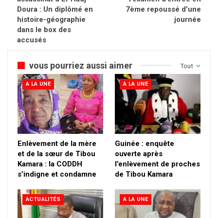
Doura : Un diplômé en
7ème repoussé d’une
histoire-géographie
journée
dans le box des
accusés
vous pourriez aussi aimer
Tout
A LA UNE
A LA UNE
Enlèvement de la mère
Guinée : enquête
et de la sœur de Tibou
ouverte après
Kamara : la CODDH
l’enlèvement de proches
s’indigne et condamne
de Tibou Kamara
ACTUALITÉS
A LA UNE