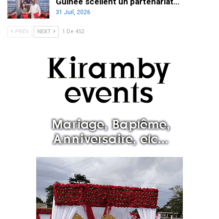
Guinée scellent un partenariat…
31 Juil, 2026
PREV
NEXT
1 De 452