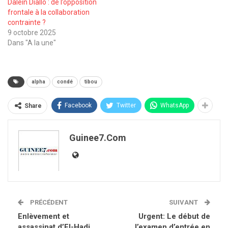
Dalein Diallo : de l’opposition
frontale à la collaboration
contrainte ?
9 octobre 2025
Dans "A la une"
alpha
condé
tibou
Facebook
Twitter
WhatsApp
Share
Guinee7.com
PRÉCÉDENT
SUIVANT
Enlèvement et
Urgent: Le début de
assassinat d’El-Hadj
l’examen d’entrée en