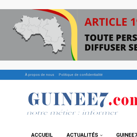
À propos de nous
Politique de confidentialité
ACCUEIL
ACTUALITÉS
GUINEE