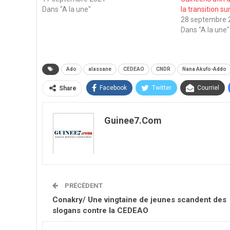
Dans "A la une"
la transition su
28 septembre 
Dans "A la une"
Ado
alassane
CEDEAO
CNDR
Nana Akufo-Addo
Facebook
Twitter
Courriel
Share
Guinee7.com
PRÉCÉDENT
Conakry/ Une vingtaine de jeunes scandent des
slogans contre la CEDEAO