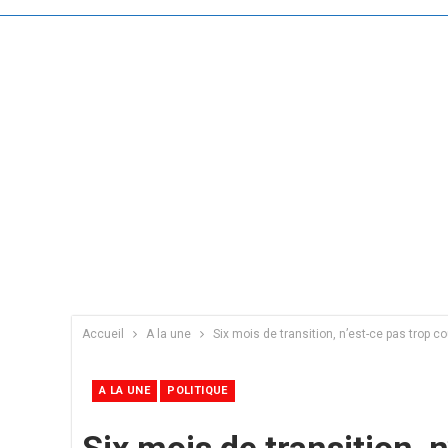
Accueil
A la une
Six mois de transition, n’est-ce pas trop co
A LA UNE
POLITIQUE