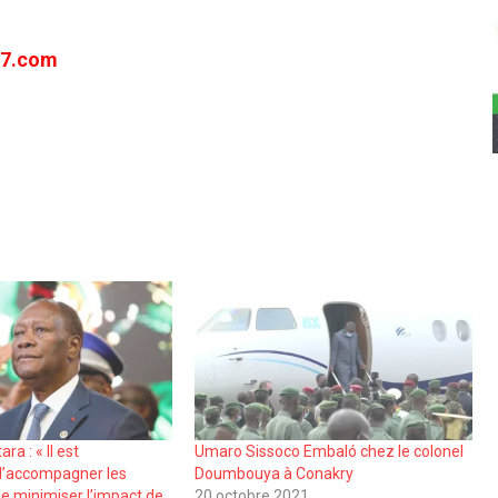
e7.com
a : « Il est
Umaro Sissoco Embaló chez le colonel
d’accompagner les
Doumbouya à Conakry
de minimiser l’impact de
20 octobre 2021