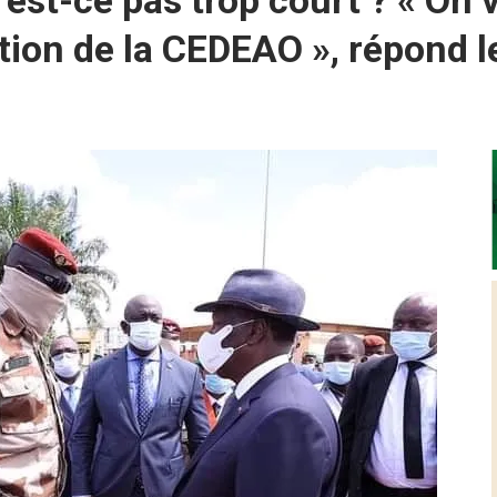
n’est-ce pas trop court ? « On 
osition de la CEDEAO », répond