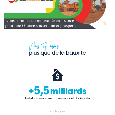
- Publicité -