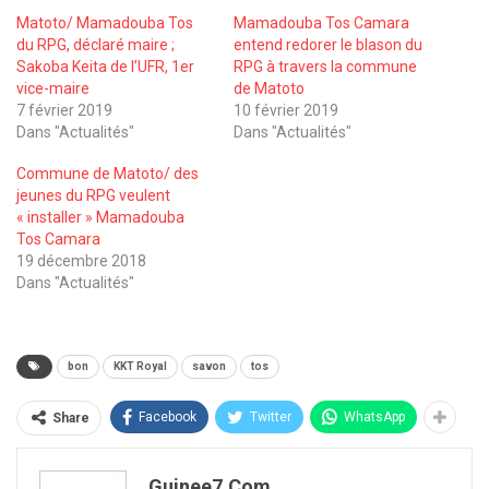
Matoto/ Mamadouba Tos
Mamadouba Tos Camara
du RPG, déclaré maire ;
entend redorer le blason du
Sakoba Keita de l’UFR, 1er
RPG à travers la commune
vice-maire
de Matoto
7 février 2019
10 février 2019
Dans "Actualités"
Dans "Actualités"
Commune de Matoto/ des
jeunes du RPG veulent
« installer » Mamadouba
Tos Camara
19 décembre 2018
Dans "Actualités"
bon
KKT Royal
savon
tos
Facebook
Twitter
WhatsApp
Share
Guinee7.com