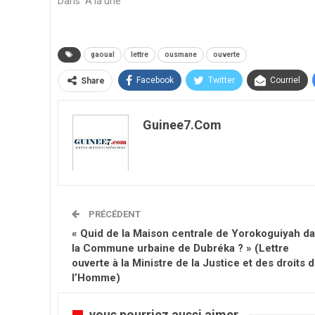
Dans "A la une"
gaoual
lettre
ousmane
ouverte
Facebook
Twitter
Courriel
Share
Guinee7.com
PRÉCÉDENT
« Quid de la Maison centrale de Yorokoguiyah d
la Commune urbaine de Dubréka ? » (Lettre
ouverte à la Ministre de la Justice et des droits 
l’Homme)
vous pourriez aussi aimer