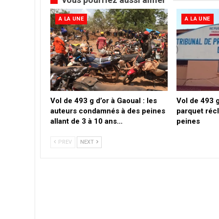
A LA UNE
A LA UNE
Vol de 493 g d’or à Gaoual : les
Vol de 493 g
auteurs condamnés à des peines
parquet réc
allant de 3 à 10 ans…
peines
PREV
NEXT