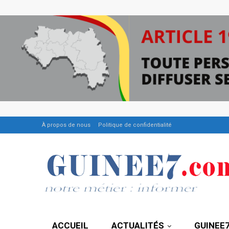
À propos de nous
Politique de confidentialité
ACCUEIL
ACTUALITÉS
GUINEE