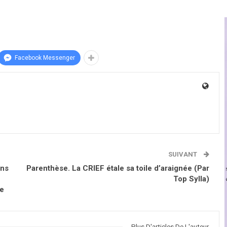
Facebook Messenger
SUIVANT
ans
Parenthèse. La CRIEF étale sa toile d’araignée (Par
Top Sylla)
de
Plus D'articles De L'auteur