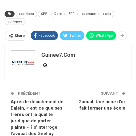
coalitions
CPP
Doré
FPP
ousmane
partis
politiques
Facebook
Twitter
WhatsApp
Share
Guinee7.com
PRÉCÉDENT
SUIVANT
Après le désistement de
Gaoual. Une mine d’or
Dalein, « est-ce que ses
fait fermer une école
frères ont la qualité
juridique de porter
plainte » ? s’interroge
l’avocat des Gnelloy