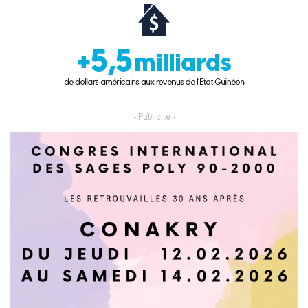
- Publicité -