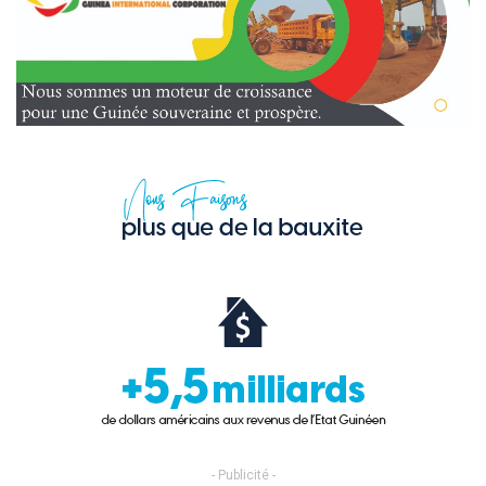
- Publicité -