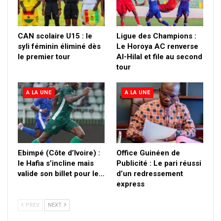
CAN scolaire U15 : le
Ligue des Champions :
syli féminin éliminé dès
Le Horoya AC renverse
le premier tour
Al-Hilal et file au second
tour
A LA UNE
A LA UNE
Ebimpé (Côte d’Ivoire) :
Office Guinéen de
le Hafia s’incline mais
Publicité : Le pari réussi
valide son billet pour le…
d’un redressement
express
PREV
NEXT