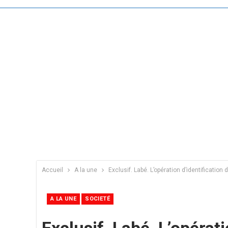
Accueil
A la une
Exclusif. Labé. L’opération d’identification 
A LA UNE
SOCIETÉ