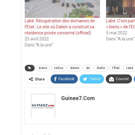
Labé. Récupération des domaines de
Labé. C’est part
l’Etat : Le site où Dalein a construit sa
« biens » de l’E
résidence privée concerné (officiel)
5 mai 2022
25 avril 2022
Dans "A la une"
Dans "A la une"
biens
cellou
dalein
de
diallo
l'Etat
Labé
Facebook
Twitter
Courriel
Share
Guinee7.com