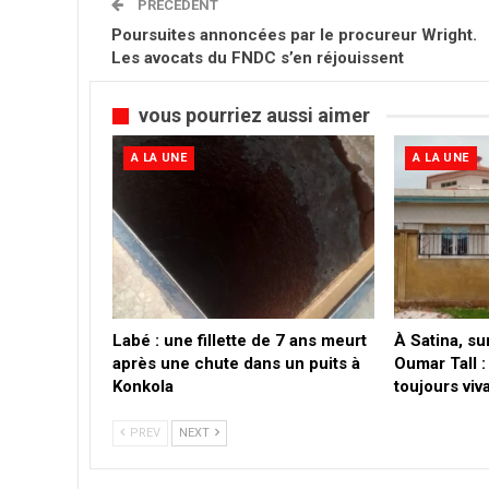
PRÉCÉDENT
Poursuites annoncées par le procureur Wright.
Les avocats du FNDC s’en réjouissent
vous pourriez aussi aimer
A LA UNE
A LA UNE
Labé : une fillette de 7 ans meurt
À Satina, su
après une chute dans un puits à
Oumar Tall :
Konkola
toujours viv
PREV
NEXT