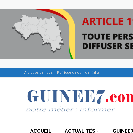
À propos de nous
Politique de confidentialité
ACCUEIL
ACTUALITÉS
GUINEE