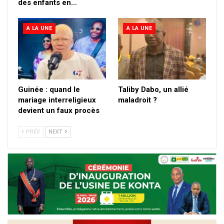
des enfants en…
A LA UNE
A LA UNE
Guinée : quand le
Taliby Dabo, un allié
mariage interreligieux
maladroit ?
devient un faux procès
PREV
NEXT