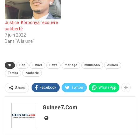
Justice. Korbonya recouvre
sa liberté
7 juin 2022
Dans "A la une"
Bah
Esther
Hawa
mariage
millimono
oumou
Tamba
zacharie
Facebook
Twitter
WhatsApp
Share
Guinee7.com