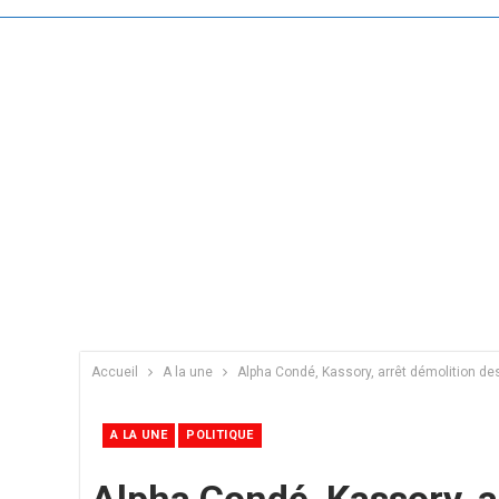
Accueil
A la une
Alpha Condé, Kassory, arrêt démolition d
A LA UNE
POLITIQUE