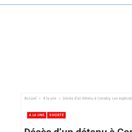
Accueil
A la une
Décès d’un détenu à Conakry. Les explicat
A LA UNE
SOCIETÉ