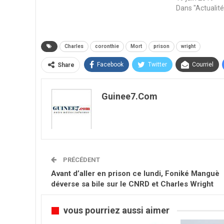
Dans "Actualité
Charles
coronthie
Mort
prison
wright
Facebook
Twitter
Courriel
Share
Guinee7.com
PRÉCÉDENT
Avant d’aller en prison ce lundi, Foniké Manguè
déverse sa bile sur le CNRD et Charles Wright
vous pourriez aussi aimer