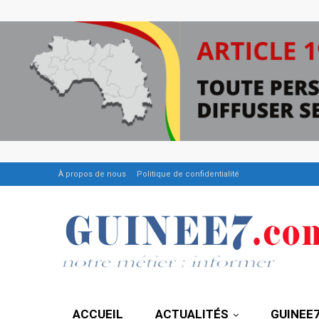
À propos de nous
Politique de confidentialité
ACCUEIL
ACTUALITÉS
GUINEE