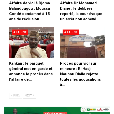
Affaire de viol à Djoma-
Affaire Dr Mohamed
Balandougou : Moussa
Diané : le délibéré
Condé condamné à 15
reporté, la cour évoque
ans de réclusion…
un arrêt non achevé
A LA UNE
A LA UNE
Kankan : le parquet
Procès pour viol sur
général met en garde et
mineure : El Hadj
annonce le procès dans
Nouhou Diallo rejette
l’affaire de…
toutes les accusations
à…
PREV
NEXT