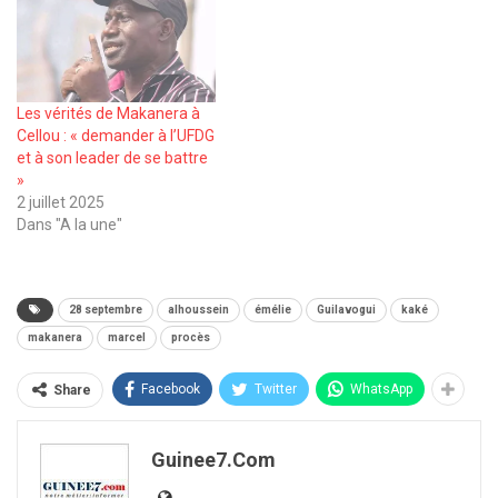
Les vérités de Makanera à
Cellou : « demander à l’UFDG
et à son leader de se battre
»
2 juillet 2025
Dans "A la une"
28 septembre
alhoussein
émélie
Guilavogui
kaké
makanera
marcel
procès
Facebook
Twitter
WhatsApp
Share
Guinee7.com