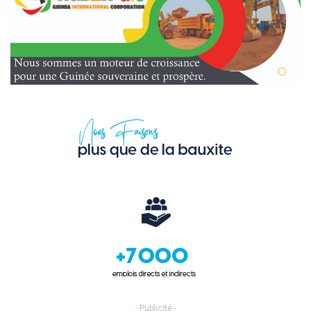
- Publicité -