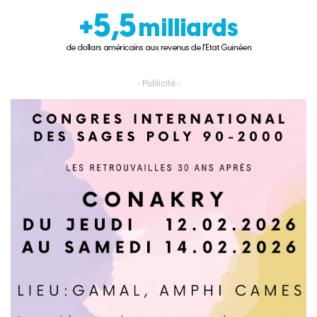
- Publicité -