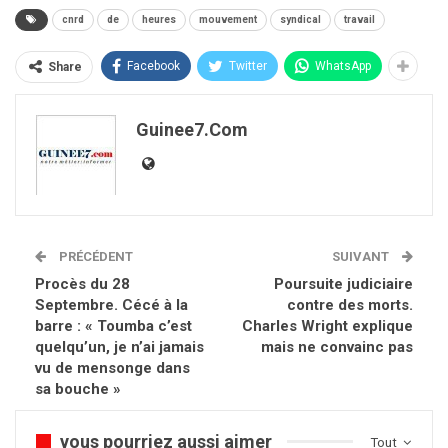
cnrd
de
heures
mouvement
syndical
travail
Facebook
Twitter
WhatsApp
Share
Guinee7.com
PRÉCÉDENT
SUIVANT
Procès du 28
Poursuite judiciaire
Septembre. Cécé à la
contre des morts.
barre : « Toumba c’est
Charles Wright explique
quelqu’un, je n’ai jamais
mais ne convainc pas
vu de mensonge dans
sa bouche »
vous pourriez aussi aimer
Tout