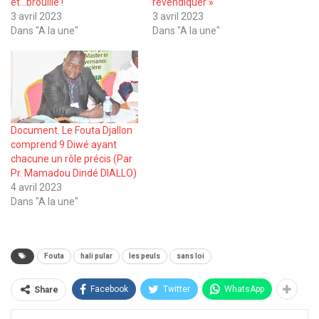
et…brouille !
revendiquer »
3 avril 2023
3 avril 2023
Dans "A la une"
Dans "A la une"
Document. Le Fouta Djallon
comprend 9 Diwé ayant
chacune un rôle précis (Par
Pr. Mamadou Dindé DIALLO)
4 avril 2023
Dans "A la une"
Fouta
hali pular
les peuls
sans loi
Facebook
Twitter
WhatsApp
Share