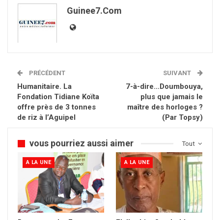
Guinee7.com
PRÉCÉDENT
SUIVANT
Humanitaire. La
7-à-dire…Doumbouya,
Fondation Tidiane Koïta
plus que jamais le
offre près de 3 tonnes
maître des horloges ?
de riz à l’Aguipel
(Par Topsy)
vous pourriez aussi aimer
Tout
A LA UNE
A LA UNE