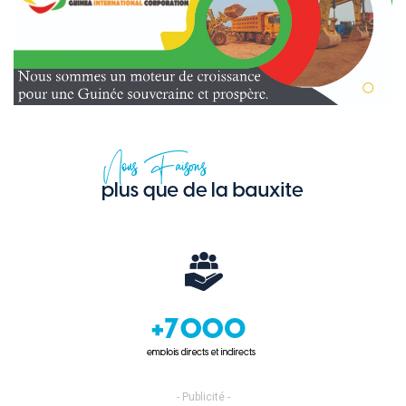
- Publicité -