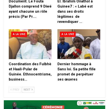
Document. Le Fouta
El. Ibrahim Onathol à
Djallon comprend 9 Diwé
Guinee7 : « Labé est
ayant chacune un rôle
dans ses droits
précis (Par Pr.…
légitimes de
revendiquer …
A LA UNE
A LA UNE
Coordination des Fulbhè
Dernier hommage à
et Haali-Pular de
Sans loi. Sa petite fille
Guinée. Ethnocentrisme,
promet de perpétuer
business…
ses œuvres
PREV
NEXT