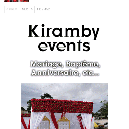
PREV
NEXT
1 De 452