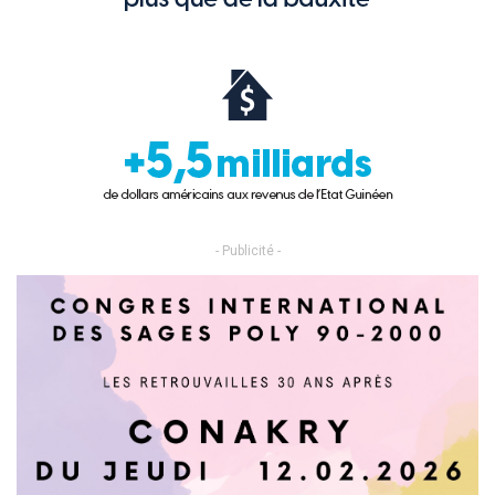
- Publicité -