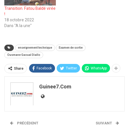
Transition. Fatou Baldé virée
!
18 octobre 2022
Dans "A la une"
enseignement technique
Examen de sortie
Ousmane Gaoual Diallo
Facebook
Twitter
WhatsApp
Share
Guinee7.com
PRÉCÉDENT
SUIVANT