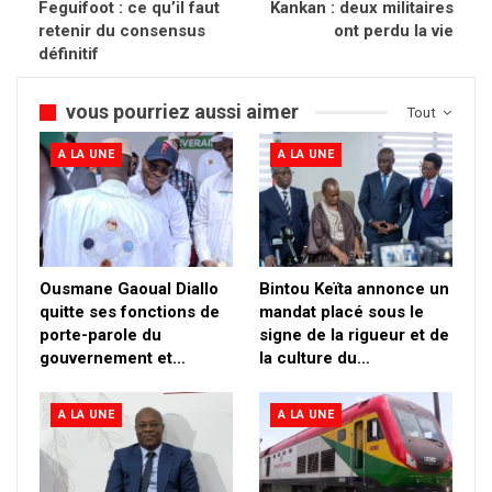
Feguifoot : ce qu’il faut
Kankan : deux militaires
retenir du consensus
ont perdu la vie
définitif
vous pourriez aussi aimer
Tout
A LA UNE
A LA UNE
Ousmane Gaoual Diallo
Bintou Keïta annonce un
quitte ses fonctions de
mandat placé sous le
porte-parole du
signe de la rigueur et de
gouvernement et…
la culture du…
A LA UNE
A LA UNE